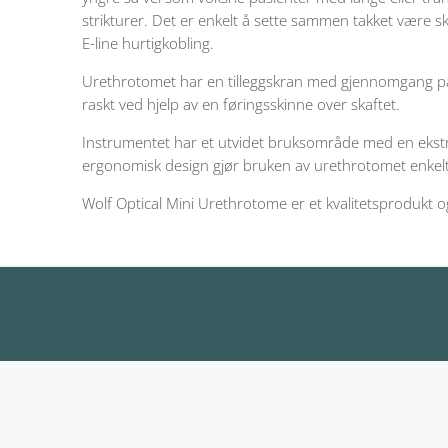
strikturer. Det er enkelt å sette sammen takket være s
E-line hurtigkobling.
Urethrotomet har en tilleggskran med gjennomgang på 
raskt ved hjelp av en føringsskinne over skaftet.
Instrumentet har et utvidet bruksområde med en ekstra 1
ergonomisk design gjør bruken av urethrotomet enkelt
Wolf Optical Mini Urethrotome er et kvalitetsprodukt og 