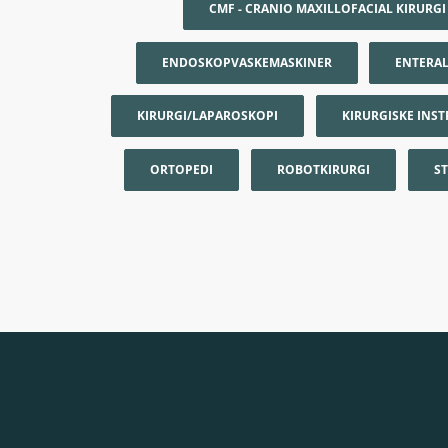
CMF - CRANIO MAXILLOFACIAL KIRURGI
ENDOSKOPVASKEMASKINER
ENTERA
KIRURGI/LAPAROSKOPI
KIRURGISKE INS
ORTOPEDI
ROBOTKIRURGI
S