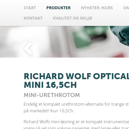
START
PRODUKTER
NYHETER /KURS
OM
KONTAKT
KVALITET OG MILJØ
RICHARD WOLF OPTICA
MINI 16,5CH
MINI-URETHROTOM
Endelig et kompakt urethrotom-alternativ for trange st
på markedet! Kun 16,5Ch.
Richard Wolfs mini-løsning er et kompakt instrumentse
yngre så vel som voksne pasienter med lange eller tra