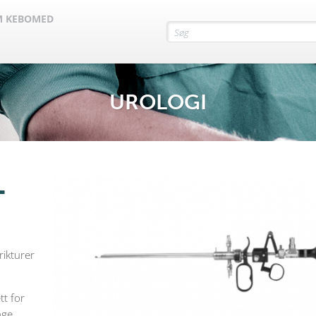
 KEBOMED
UROLOGI
L
rikturer
tt for
nge