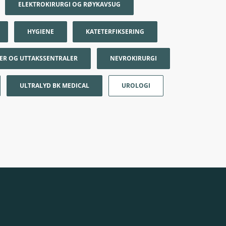
ELEKTROKIRURGI OG RØYKAVSUG
HYGIENE
KATETERFIKSERING
DER OG UTTAKSSENTRALER
NEVROKIRURGI
ULTRALYD BK MEDICAL
UROLOGI