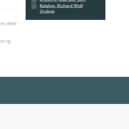
Katalog, Richard Wolf
Urologi
res dette
øre og