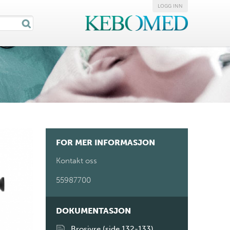
LOGG INN
FOR MER INFORMASJON
Kontakt oss
55987700
DOKUMENTASJON
Brosjyre (side 132-133)